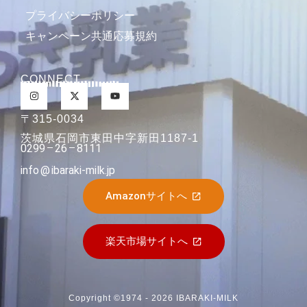
プライバシーポリシー
キャンペーン共通応募規約
CONNECT
〒315-0034
茨城県石岡市東田中字新田1187-1
0299
26
8111
info
ibaraki-milk.jp
Amazonサイトへ
楽天市場サイトへ
Copyright ©1974 - 2026 IBARAKI-MILK