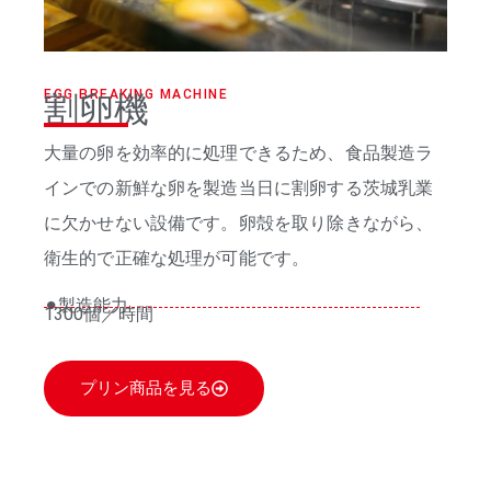
EGG BREAKING MACHINE
割卵機
大量の卵を効率的に処理できるため、食品製造ラ
インでの新鮮な卵を製造当日に割卵する茨城乳業
に欠かせない設備です。卵殻を取り除きながら、
衛生的で正確な処理が可能です。
⚫︎製造能力
1300個／時間
プリン商品を見る