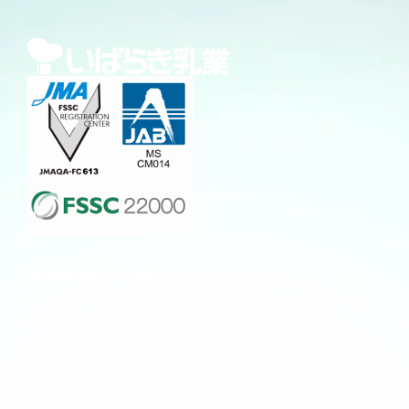
FSSC 22000 V6取得
ABOUT US
茨城乳業は、「地元の食材の良さを生かす」をテ
ーマに、茨城の中心・石岡から乳製品やチルドデ
ザートを提供している会社です。
LINKS
ホーム