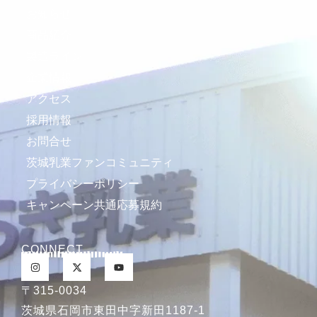
お知らせ
商品紹介
製造ライン
企業情報
アクセス
採用情報
お問合せ
茨城乳業ファンコミュニティ
プライバシーポリシー
キャンペーン共通応募規約
CONNECT
〒315-0034
茨城県石岡市東田中字新田1187-1